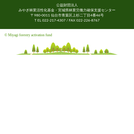
公益財団法人
みやぎ林業活性化基金・宮城県林業労働力確保支援センター
〒980-0011 仙台市青葉区上杉二丁目4番46号
T EL 022-217-4307 / FAX 022-226-8767
© Miyagi forestry activation fund